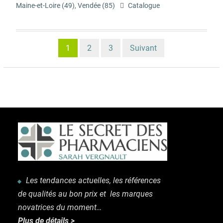
Maine-et-Loire (49)
,
Vendée (85)
Catalogue
1
2
3
Suivant
Les tendances actuelles, les références
de
qualités au bon prix et les marques
novatrices
du moment…
Plus de détails >